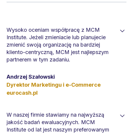
Wysoko oceniam współpracę z MCM
Institute. Jeżeli zmieniacie lub planujecie
zmienić swoją organizację na bardziej
kliento-centryczną, MCM jest najlepszym
partnerem w tym zadaniu.
Dysponują dużym doświadczeniem i solidną
Andrzej Szałowski
wiedzą, która pomoże Wam zrozumieć lepiej
Dyrektor Marketingu i e-Commerce
Waszych obecnych i potencjalnych klientów,
eurocash.pl
omijając pułapki tradycyjnych metodologii
badawczych. Zespół MCM Institute nie
ogranicza się do projektów badawczych,
W naszej firmie stawiamy na najwyższą
często dostarcza inspiracji i rekomendacji
jakość badań ewaluacyjnych. MCM
dotyczących kierunków strategicznych. Bardzo
Institute od lat jest naszym preferowanym