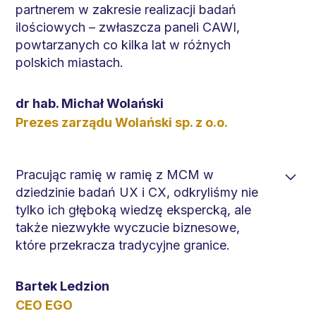
dobrze oceniam kompetencje MCM w
partnerem w zakresie realizacji badań
projektach cyfrowych w ramach testowania
ilościowych – zwłaszcza paneli CAWI,
styku technologii i użytkowników (usability, UX,
powtarzanych co kilka lat w różnych
CX). Sprawdzony partner przy product czy
polskich miastach.
service design.
Uzyskiwane dane są wysokiej jakości – różnice
dr hab. Michał Wolański
pomiędzy kolejnymi latami są logicznie
Prezes zarządu Wolański sp. z o.o.
uzasadnione. Pracownicy MCM wspierają nas
również przy projektowaniu badań i interpretacji
wyników.
Pracując ramię w ramię z MCM w
dziedzinie badań UX i CX, odkryliśmy nie
tylko ich głęboką wiedzę ekspercką, ale
także niezwykłe wyczucie biznesowe,
które przekracza tradycyjne granice.
Ich zdolność do łączenia naukowych metod
Bartek Ledzion
badawczych z błyskotliwym zrozumieniem
CEO EGO